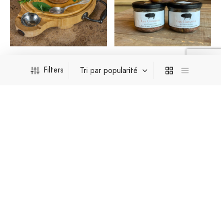
Cassoulet au porc noir
Hure de porc noir
(1.4 kg)
Gascon (190g)
Filters
19,00
€
6,00
€
Ajouter au panier
Ajouter au panier
FILTER BY PRICE
Min Price:
6€
Max Price:
19€
CATÉGORIES PRODUITS