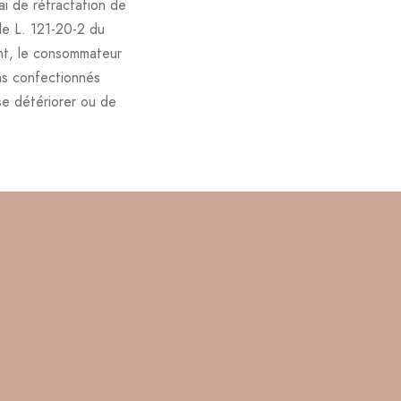
ai de rétractation de
le L. 121-20-2 du
nt, le consommateur
ens confectionnés
se détériorer ou de