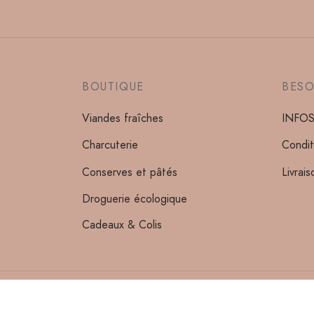
BOUTIQUE
BESO
Viandes fraîches
INFOS 
Charcuterie
Condit
Conserves et pâtés
Livrai
Droguerie écologique
Cadeaux & Colis
Mentions Légales