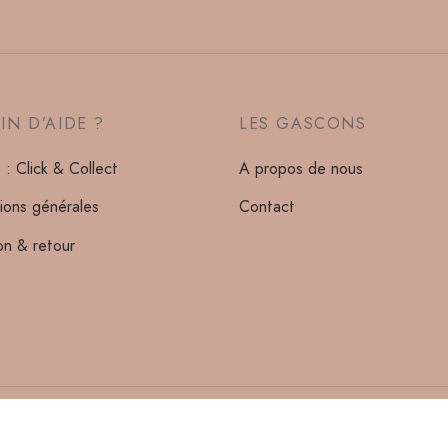
IN D’AIDE ?
LES GASCONS
: Click & Collect
A propos de nous
ions générales
Contact
son & retour
Tous droits réservés ©2