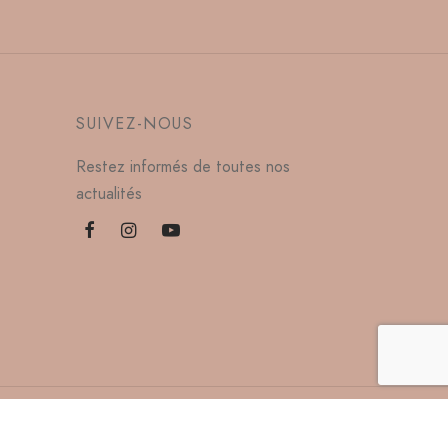
SUIVEZ-NOUS
Restez informés de toutes nos
actualités
021 Les Gascons des Demoiselles - made by
King