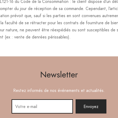
e L121-16 du Code de la Consommation : le client dispose d’un dél
 compter du jour de réception de sa commande. Cependant, l’artic
tion prévoit que, sauf si les parties en sont convenues autreme
la faculté de se rétracter pour les contrats de fourniture de bi
leur nature, ne peuvent être réexpédiés ou sont susceptibles de 
nt (ex : vente de denrées périssables).
Newsletter
Restez informés de nos événements et actualités.