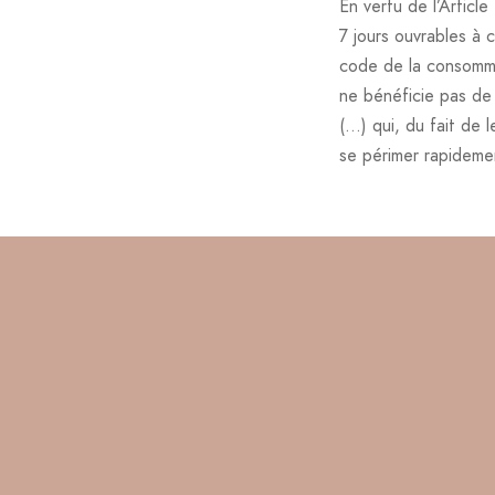
En vertu de l’Articl
7 jours ouvrables à
code de la consomma
ne bénéficie pas de 
(…) qui, du fait de 
se périmer rapideme