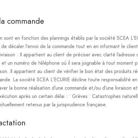
e la commande
son sont en fonction des plannings établis par la société SCEA L
té de décaler l’envoi de la commande tout en en informant le clien
ivraison : Il appartient au client de préciser avec clarté l’adresse 
et un numéro de téléphone où il sera joignable à tout moment p
ison. Il appartient au client de vérifier le bon état des produits r
mande. La société SCEA L’ECURIE décline toute responsabilité en
ver la bonne réalisation d’une commande et/ou d’une livraison et
écution après un certain délai : • Grèves • Catastrophes nature
bituellement retenus par la jurisprudence française.
actation