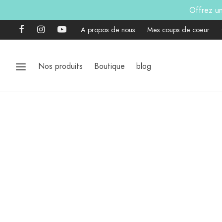
Offrez u
A propos de nous
Mes coups de coeur
Nos produits
Boutique
blog