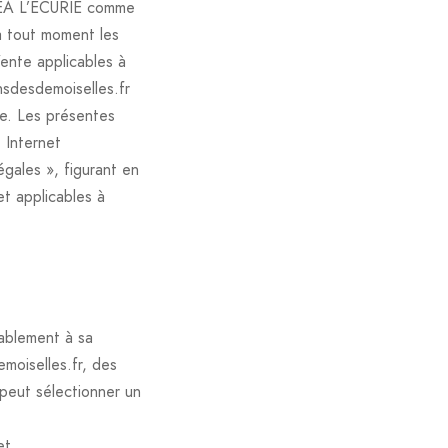
CEA L’ECURIE comme
à tout moment les
ente applicables à
sdesdemoiselles.fr
de. Les présentes
 Internet
gales », figurant en
t applicables à
lablement à sa
moiselles.fr, des
 peut sélectionner un
et