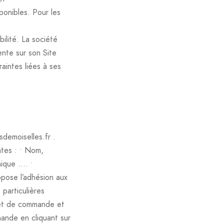
ponibles. Pour les
ilité. La société
ente sur son Site
intes liées à ses
sdemoiselles.fr .
ntes : • Nom,
nique …. •
ose l’adhésion aux
particulières
rojet de commande et
mande en cliquant sur