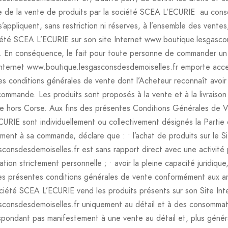
re de la vente de produits par la société SCEA L’ECURIE au con
 s’appliquent, sans restriction ni réserves, à l’ensemble des vente
iété SCEA L’ECURIE sur son site Internet www.boutique.lesgasco
 »). En conséquence, le fait pour toute personne de commander un
e Internet www.boutique.lesgasconsdesdemoiselles.fr emporte acce
s conditions générales de vente dont l’Acheteur reconnaît avoir
ommande. Les produits sont proposés à la vente et à la livraison
ne hors Corse. Aux fins des présentes Conditions Générales de V
URIE sont individuellement ou collectivement désignés la Partie o
ment à sa commande, déclare que : • l’achat de produits sur le Si
onsdesdemoiselles.fr est sans rapport direct avec une activité 
isation strictement personnelle ; • avoir la pleine capacité juridiqu
des présentes conditions générales de vente conformément aux ar
ociété SCEA L’ECURIE vend les produits présents sur son Site Int
consdesdemoiselles.fr uniquement au détail et à des consommat
ondant pas manifestement à une vente au détail et, plus génér