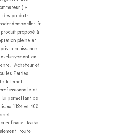
sommateur ( »
s, des produits
nsdesdemoiselles.fr
 produit proposé à
ptation pleine et
 pris connaissance
 exclusivement en
ente, l’Acheteur et
u les Parties.
te Internet
professionnelle et
e, lui permettant de
ticles 1124 et 488
ernet
eurs finaux. Toute
alement, toute