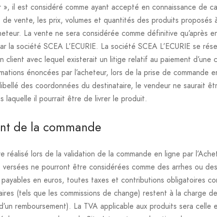
 », il est considéré comme ayant accepté en connaissance de ca
 de vente, les prix, volumes et quantités des produits proposés à
eteur. La vente ne sera considérée comme définitive qu’après 
x par la société SCEA L’ECURIE. La société SCEA L’ECURIE se réser
client avec lequel existerait un litige relatif au paiement d’un
rmations énoncées par l’acheteur, lors de la prise de commande en
 libellé des coordonnées du destinataire, le vendeur ne saurait ê
s laquelle il pourrait être de livrer le produit.
ent de la commande
e réalisé lors de la validation de la commande en ligne par l’Ach
 versées ne pourront être considérées comme des arrhes ou de
payables en euros, toutes taxes et contributions obligatoires co
aires (tels que les commissions de change) restent à la charge de
d’un remboursement). La TVA applicable aux produits sera celle e