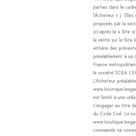
parties dans le cad
l’Acheteur « ). Elles
proposés par la soc
(ci-après le « Site
la vente sur le Sit
entière des présente
préalablement à sa c
France métropolitai
la société SCEA L’EC
L’Acheteur préalable
www.boutique.lesgasc
est limité à une util
s’engager au titre 
du Code Civil. La s
www.boutique.lesgas
commande ne corresp