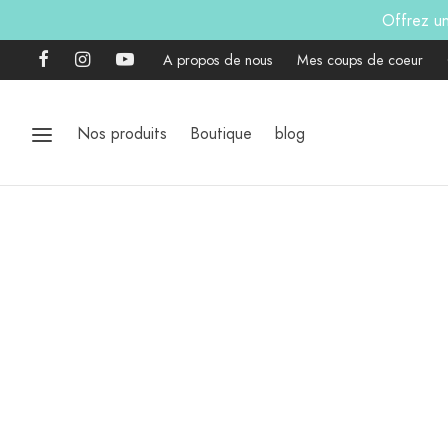
Offrez u
A propos de nous
Mes coups de coeur
Nos produits
Boutique
blog