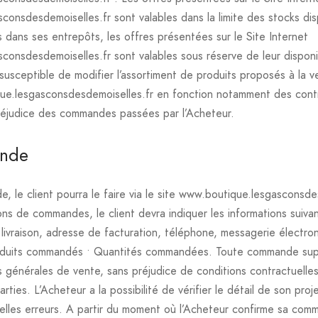
onsdesdemoiselles.fr sont valables dans la limite des stocks dis
 dans ses entrepôts, les offres présentées sur le Site Internet
onsdesdemoiselles.fr sont valables sous réserve de leur disponib
sceptible de modifier l’assortiment de produits proposés à la v
ue.lesgasconsdesdemoiselles.fr en fonction notamment des contra
préjudice des commandes passées par l’Acheteur.
ande
 le client pourra le faire via le site www.boutique.lesgasconsde
ns de commandes, le client devra indiquer les informations suiva
ivraison, adresse de facturation, téléphone, messagerie électro
oduits commandés • Quantités commandées. Toute commande supp
 générales de vente, sans préjudice de conditions contractuelles 
arties. L’Acheteur a la possibilité de vérifier le détail de son p
elles erreurs. A partir du moment où l’Acheteur confirme sa com