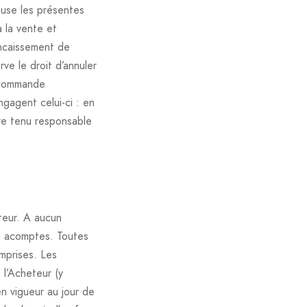
use les présentes
 la vente et
encaissement de
ve le droit d’annuler
e commande
gagent celui-ci : en
tre tenu responsable
eteur. A aucun
s acomptes. Toutes
mprises. Les
 l’Acheteur (y
n vigueur au jour de