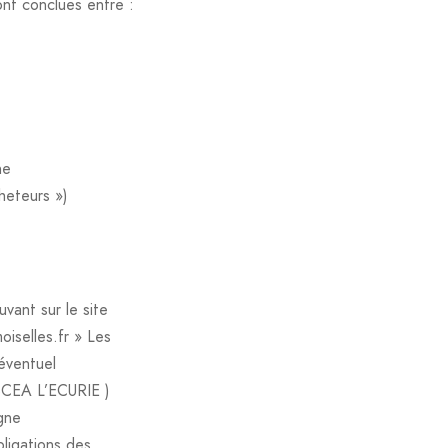
nt conclues entre :
ne
heteurs »)
vant sur le site
iselles.fr » Les
éventuel
 SCEA L’ECURIE )
igne
bligations des