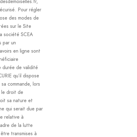
desdemoiselles.fr,
écurisé. Pour régler
spose des modes de
ées sur le Site
 La société SCEA
s par un
voirs en ligne sont
éficiaire
 durée de validité
CURIE qu’il dispose
ur sa commande, lors
le droit de
oit sa nature et
e qui serait due par
e relative à
adre de la lutte
 être transmises à