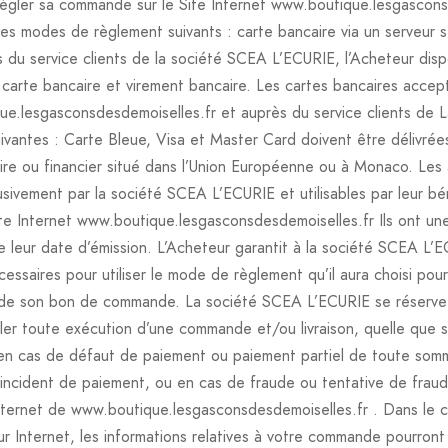
égler sa commande sur le Site Internet www.boutique.lesgascons
es modes de règlement suivants : carte bancaire via un serveur s
du service clients de la société SCEA L’ECURIE, l’Acheteur di
 carte bancaire et virement bancaire. Les cartes bancaires accept
ue.lesgasconsdesdemoiselles.fr et auprès du service clients de
ivantes : Carte Bleue, Visa et Master Card doivent être délivrée
re ou financier situé dans l’Union Européenne ou à Monaco. Les a
usivement par la société SCEA L’ECURIE et utilisables par leur bén
te Internet www.boutique.lesgasconsdesdemoiselles.fr Ils ont une
 leur date d’émission. L’Acheteur garantit à la société SCEA L’E
cessaires pour utiliser le mode de règlement qu’il aura choisi po
 de son bon de commande. La société SCEA L’ECURIE se réserve 
er toute exécution d’une commande et/ou livraison, quelle que s
 en cas de défaut de paiement ou paiement partiel de toute somm
’incident de paiement, ou en cas de fraude ou tentative de fraud
e Internet de www.boutique.lesgasconsdesdemoiselles.fr . Dans le c
ur Internet, les informations relatives à votre commande pourront