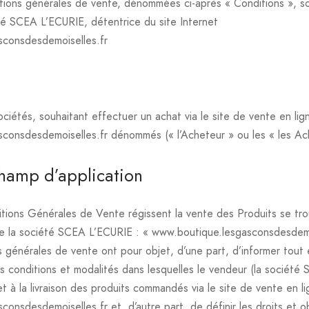
tions générales de vente, dénommées ci-après « Conditions », so
té SCEA L’ECURIE, détentrice du site Internet
sconsdesdemoiselles.fr
sociétés, souhaitant effectuer un achat via le site de vente en lig
consdesdemoiselles.fr dénommés (« l’Acheteur » ou les « les Ac
champ d’application
ions Générales de Vente régissent la vente des Produits se trou
e la société SCEA L’ECURIE : « www.boutique.lesgasconsdesdemo
 générales de vente ont pour objet, d’une part, d’informer tout 
s conditions et modalités dans lesquelles le vendeur (la société
t à la livraison des produits commandés via le site de vente en l
onsdesdemoiselles.fr et, d’autre part, de définir les droits et o