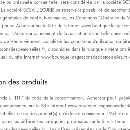
se ou présumée comme telle, sera considérée par la société S
 La société SCEA L’ECURIE se réserve la possibilité de modifier 
s générales de vente. Néanmoins, les Conditions Générales de V
par un Acheteur sur le Site de Internet www.boutique.lesgascon
es par l’Acheteur au moment de la passation d’une telle comman
 de Vente viennent compléter les conditions d’utilisation du Site
onsdesdemoiselles.fr, disponibles dans la rubrique « Mentions lé
ueil du site Internet www.boutique.lesgasconsdesdemoiselles.fr e
ion des produits
icle L. 111-1 du code de la consommation, l’Acheteur peut, préa
onnaissance, sur le Site Internet www.boutique.lesgasconsdesde
entielles du ou des produit(s) qu’il désire commander. L’Acheteur
s parmi les différentes catégories proposées sur le Site Internet
consdesdemoiselles.fr . Les offres présentées sur le Site Intern