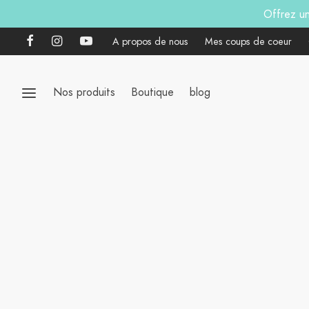
Offrez u
A propos de nous
Mes coups de coeur
Nos produits
Boutique
blog