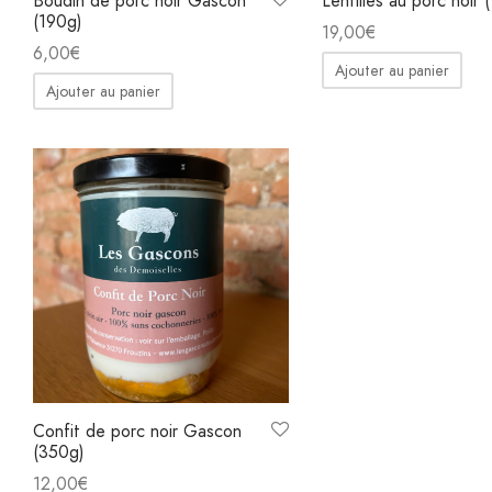
Boudin de porc noir Gascon
Lentilles au porc noir 
(190g)
19,00
€
6,00
€
Ajouter au panier
Ajouter au panier
Confit de porc noir Gascon
(350g)
12,00
€