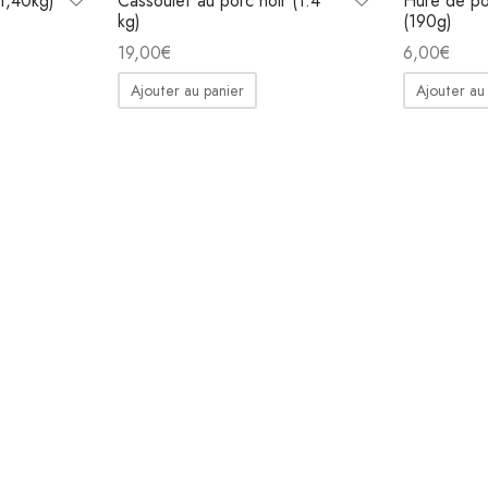
(1,40kg)
Cassoulet au porc noir (1.4
Hure de po
kg)
(190g)
19,00
€
6,00
€
Ajouter au panier
Ajouter au