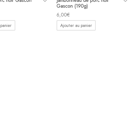
rc noir Gascon
Jambonneau de porc noir
Gascon (190g)
6,00
€
 panier
Ajouter au panier