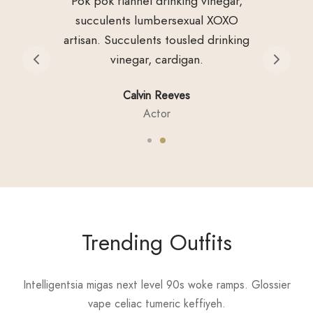
Pok pok flannel drinking vinegar,
succulents lumbersexual XOXO
artisan. Succulents tousled drinking
vinegar, cardigan.
Calvin Reeves
Actor
Trending Outfits
Intelligentsia migas next level 90s woke ramps. Glossier
vape celiac tumeric keffiyeh.